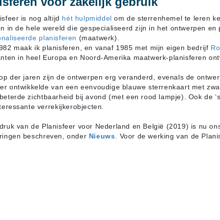
isferen voor zakelijk gebruik
sfeer is nog altijd
hét hulpmiddel
om de sterrenhemel te leren ke
en in de hele wereld die gespecialiseerd zijn in het ontwerpen en
naliseerde planisferen
(maatwerk).
982 maak ik planisferen, en vanaf 1985 met mijn eigen bedrijf
Ro
anten in heel Europa en Noord-Amerika maatwerk-planisferen on
oop der jaren zijn de ontwerpen erg veranderd, evenals de ontwerp
eer ontwikkelde van een eenvoudige blauwe sterrenkaart met zwart
beterde zichtbaarheid bij avond (met een rood lampje). Ook de ‘s
nteressante verrekijkerobjecten.
druk van de Planisfeer voor Nederland en België (2019) is nu o
ringen beschreven, onder
Nieuws
. Voor de werking van de Plani