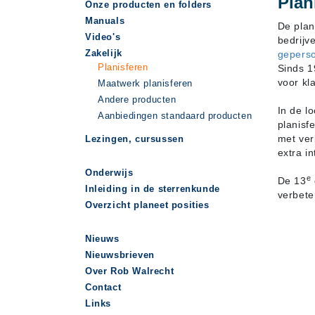
Plan
Onze producten en folders
Manuals
De plani
Video's
bedrijv
Zakelijk
geperso
Planisferen
Sinds 1
voor kl
Maatwerk planisferen
Andere producten
In de l
Aanbiedingen standaard producten
planisf
met ver
Lezingen, cursussen
extra i
Onderwijs
e
De 13
Inleiding in de sterrenkunde
verbete
Overzicht planeet posities
Nieuws
Nieuwsbrieven
Over Rob Walrecht
Contact
Links