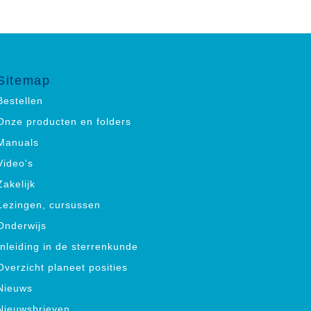
Sitemap
Bestellen
Onze producten en folders
Manuals
Video's
Zakelijk
Lezingen, cursussen
Onderwijs
Inleiding in de sterrenkunde
Overzicht planeet posities
Nieuws
Nieuwsbrieven