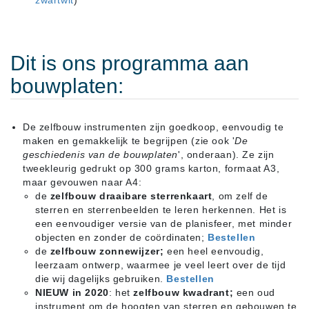
zwartwit
)
Dit is ons programma aan
bouwplaten:
De zelfbouw instrumenten zijn goedkoop, eenvoudig te
maken en gemakkelijk te begrijpen (zie ook '
De
geschiedenis van de bouwplaten
', onderaan). Ze zijn
tweekleurig gedrukt op 300 grams karton, formaat A3,
maar gevouwen naar A4:
de
zelfbouw draaibare sterrenkaart
, om zelf de
sterren en sterrenbeelden te leren herkennen. Het is
een eenvoudiger versie van de planisfeer, met minder
objecten en zonder de coördinaten;
Bestellen
de
zelfbouw zonnewijzer;
een heel eenvoudig,
leerzaam ontwerp, waarmee je veel leert over de tijd
die wij dagelijks gebruiken.
Bestellen
NIEUW in 2020
: het
zelfbouw kwadrant
;
een oud
instrument om de hoogten van sterren en gebouwen te