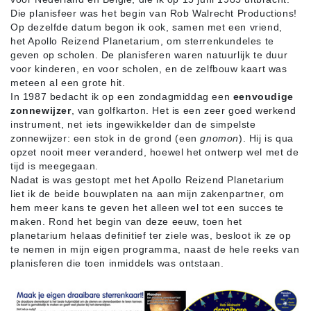
Die planisfeer was het begin van Rob Walrecht Productions!
Op dezelfde datum begon ik ook, samen met een vriend,
het Apollo Reizend Planetarium, om sterrenkundeles te
geven op scholen. De planisferen waren natuurlijk te duur
voor kinderen, en voor scholen, en de zelfbouw kaart was
meteen al een grote hit.
In 1987 bedacht ik op een zondagmiddag een
eenvoudige
zonnewijzer
, van golfkarton. Het is een zeer goed werkend
instrument, net iets ingewikkelder dan de simpelste
zonnewijzer: een stok in de grond (een
gnomon
). Hij is qua
opzet nooit meer veranderd, hoewel het ontwerp wel met de
tijd is meegegaan.
Nadat is was gestopt met het Apollo Reizend Planetarium
liet ik de beide bouwplaten na aan mijn zakenpartner, om
hem meer kans te geven het alleen wel tot een succes te
maken. Rond het begin van deze eeuw, toen het
planetarium helaas definitief ter ziele was, besloot ik ze op
te nemen in mijn eigen programma, naast de hele reeks van
planisferen die toen inmiddels was ontstaan.