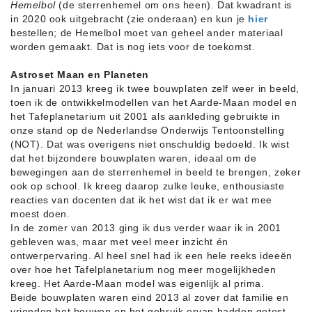
Hemelbol
(de sterrenhemel om ons heen). Dat kwadrant is
in 2020 ook uitgebracht (zie onderaan) en kun je
hier
bestellen; de Hemelbol moet van geheel ander materiaal
worden gemaakt. Dat is nog iets voor de toekomst.
Astroset Maan en Planeten
In januari 2013 kreeg ik twee bouwplaten zelf weer in beeld,
toen ik de ontwikkelmodellen van het Aarde-Maan model en
het Tafeplanetarium uit 2001 als aankleding gebruikte in
onze stand op de Nederlandse Onderwijs Tentoonstelling
(NOT). Dat was overigens niet onschuldig bedoeld. Ik wist
dat het bijzondere bouwplaten waren, ideaal om de
bewegingen aan de sterrenhemel in beeld te brengen, zeker
ook op school. Ik kreeg daarop zulke leuke, enthousiaste
reacties van docenten dat ik het wist dat ik er wat mee
moest doen.
In de zomer van 2013 ging ik dus verder waar ik in 2001
gebleven was, maar met veel meer inzicht én
ontwerpervaring. Al heel snel had ik een hele reeks ideeën
over hoe het Tafelplanetarium nog meer mogelijkheden
kreeg. Het Aarde-Maan model was eigenlijk al prima.
Beide bouwplaten waren eind 2013 al zover dat familie en
vrienden het bouwen en het gebruik ervan hadden getest,