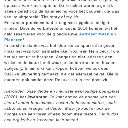
op basis van kleurenprints. De kritieken waren eigenlijk
alleen gericht op de handleiding voor het bouwen: die was
veel te uitgebreid! The story of my life…
Een ander probleem had ik nog niet opgelost: budget
vinden. Door de verbeterde omzet in 2014 konden wij het
geld reserveren voor de gloednieuwe
Astroset Maan en
Planeten
!
In eerste instantie was het idee om ze apart uit te geven,
maar het was toch gemakkelijker voor een klein bedrijf om
het als set uit te brengen. Aangezien niet iedereen een
winkel in de buurt heeft waar je houten kralen en houten
stokjes (1,5 mm dik) kunt kopen, hebben we ook een
DeLuxe uitvoering gemaakt, die dat allemaal bevat. Die is
duurder, ook omdat deze DeLuxe set in een doos zit.
Hieronder: onze derde en nieuwste eenvoudige bouwplaat
(2020): het
kwadrant
. Je kunt ermee de hoogte van een
ster of ander hemelobject boven de horison meten, zoals
astronomen vroeger al deden. Maar je kunt er ook de
hoogte van een toren of een boom mee meten. Het is dus
een erg leuk en leerzaam instrument!