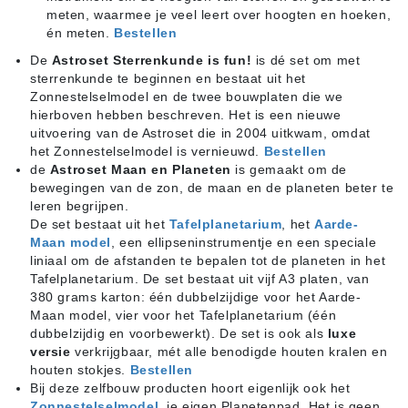
meten, waarmee je veel leert over hoogten en hoeken,
én meten.
Bestellen
De
Astroset Sterrenkunde is fun!
is dé set om met
sterrenkunde te beginnen en bestaat uit het
Zonnestelselmodel en de twee bouwplaten die we
hierboven hebben beschreven. Het is een nieuwe
uitvoering van de Astroset die in 2004 uitkwam, omdat
het Zonnestelselmodel is vernieuwd.
Bestellen
de
Astroset Maan en Planeten
is gemaakt om de
bewegingen van de zon, de maan en de planeten beter te
leren begrijpen.
De set bestaat uit het
Tafelplanetarium
, het
Aarde-
Maan model
, een ellipseninstrumentje en een speciale
liniaal om de afstanden te bepalen tot de planeten in het
Tafelplanetarium. De set bestaat uit vijf A3 platen, van
380 grams karton: één dubbelzijdige voor het Aarde-
Maan model, vier voor het Tafelplanetarium (één
dubbelzijdig en voorbewerkt). De set is ook als
luxe
versie
verkrijgbaar, mét alle benodigde houten kralen en
houten stokjes.
Bestellen
Bij deze zelfbouw producten hoort eigenlijk ook het
Zonnestelselmodel
, je eigen Planetenpad. Het is geen