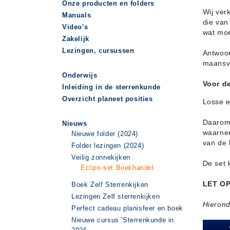
Onze producten en folders
Wij ver
Manuals
die van
Video's
wat moe
Zakelijk
Lezingen, cursussen
Antwoor
maansve
Onderwijs
Voor d
Inleiding in de sterrenkunde
Overzicht planeet posities
Losse e
Daarom 
Nieuws
waarnem
Nieuwe folder (2024)
van de 
Folder lezingen (2024)
Veilig zonnekijken
De set 
Eclips-set Boekhandel
LET OP:
Boek Zelf Sterrenkijken
Lezingen Zelf sterrenkijken
Hierond
Perfect cadeau planisfeer en boek
Nieuwe cursus 'Sterrenkunde in