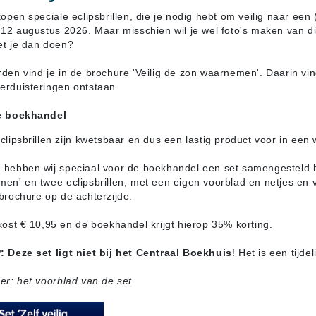
kopen speciale eclipsbrillen, die je nodig hebt om veilig naar een 
 12 augustus 2026. Maar misschien wil je wel foto's maken van die 
t je dan doen?
den vind je in de brochure 'Veilig de zon waarnemen'. Daarin vin
rduisteringen ontstaan.
e boekhandel
clipsbrillen zijn kwetsbaar en dus een lastig product voor in een 
hebben wij speciaal voor de boekhandel een set samengesteld be
en' en twee eclipsbrillen, met een eigen voorblad en netjes en ve
brochure op de achterzijde.
kost € 10,95 en de boekhandel krijgt hierop 35% korting.
 Deze set ligt niet bij het Centraal Boekhuis
! Het is een tijde
er: het voorblad van de set.